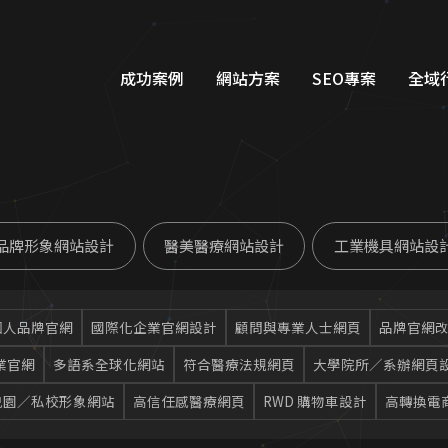
成功案例
網站方案
SEO專案
全域
品牌形象網站設計
Googl
購物車網站設計
Google
品牌形象網站設計
醫美醫療網站設計
工業機具網站設
教育網站設計
FB/IG
醫美醫療網站設計
Line
個人品牌官網
國際化企業官網設計
顧問與專業人士網頁
品牌官網
工業機具網站設計
Dcar
業官網
多語系全球化網站
符合醫療法規網頁
大學院所／系辦網頁
服務類別網站設計
一站式整
兒園／私校形象網站
高信任感醫療網頁
RWD 購物車設計
高轉換電