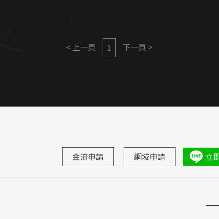
< 上一頁
下一頁 >
1
金流申請
網域申請
立