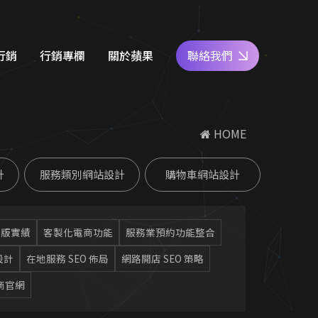
行銷
行銷專欄
關於蘋果
聯絡我們
e商家經營
網站設計知識
好評專區
 HOME
關鍵字廣告
SEO優化地圖
人才專區
計
服務類別網站設計
購物車網站設計
社群經營
社群經營技巧
員工福利
廣告行銷
關鍵字廣告秘笈
公益活動
改版實績
客製化電商功能
服務業預約功能整合
d 廣告
Google 商家經營
設計
在地服務 SEO 佈局
網路開店 SEO 策略
合行銷
行銷教室
商官網