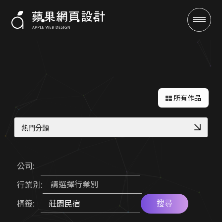
成功案例
所有作品
熱門分類
RWD 校園官網改版
教育機構資訊公開網
公司:
RWD 購物車設計
服務業預約功能整合
全域行銷
請選擇行業別
行業別:
機械設備展示方案
網路開店 SEO 策略
標籤:
高質感視覺設計案例
高信任感醫療網頁
搜尋
行銷專欄
專業作品集網頁設計
工業品牌 SEO 優化