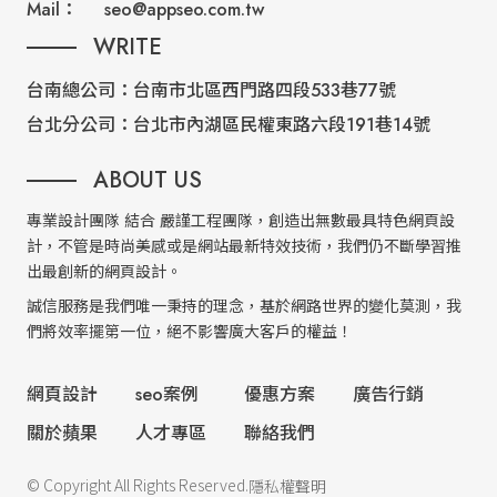
Mail：
seo@appseo.com.tw
WRITE
台南總公司：
台南市北區西門路四段533巷77號
台北分公司：
台北市內湖區民權東路六段191巷14號
ABOUT US
專業設計團隊 結合 嚴謹工程團隊，創造出無數最具特色網頁設
計，不管是時尚美感或是網站最新特效技術，我們仍不斷學習推
出最創新的網頁設計。
誠信服務是我們唯一秉持的理念，基於網路世界的變化莫測，我
們將效率擺第一位，絕不影響廣大客戶的權益！
網頁設計
seo案例
優惠方案
廣告行銷
關於蘋果
人才專區
聯絡我們
© Copyright All Rights Reserved.
隱私權聲明