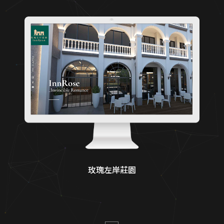
關於蘋果
醫師個人品牌官網
補習班招生官網實績
多語系全球化網站
形象官網開發方案
中小企業官網
大學院所／系辦網頁設計
CIS 視覺識別整合
顧問與專業人士網頁
客製化電商功能
國際化企業官網設計
診所品牌形象塑造
品牌官網改版實績
玫瑰左岸莊園