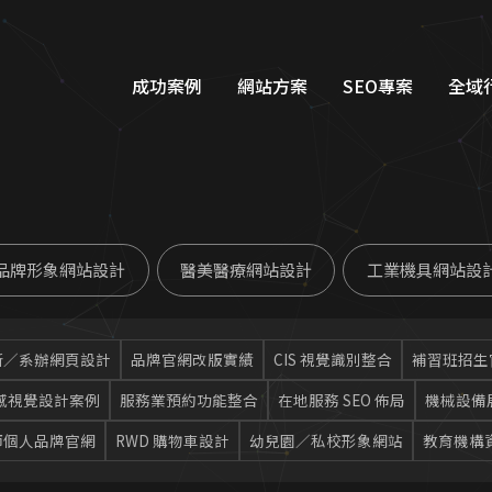
成功案例
網站方案
SEO專案
全域
品牌形象網站設計
Googl
購物車網站設計
Google
品牌形象網站設計
醫美醫療網站設計
工業機具網站設
教育網站設計
FB/IG
醫美醫療網站設計
Line
所／系辦網頁設計
品牌官網改版實績
CIS 視覺識別整合
補習班招生
工業機具網站設計
Dcar
感視覺設計案例
服務業預約功能整合
在地服務 SEO 佈局
機械設備
服務類別網站設計
一站式整
師個人品牌官網
RWD 購物車設計
幼兒園／私校形象網站
教育機構