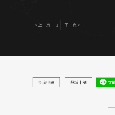
< 上一頁
下一頁 >
1
金流申請
網域申請
立