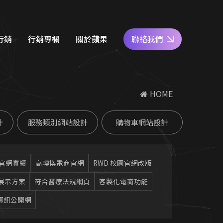
行銷
行銷專欄
關於蘋果
聯絡我們
e商家經營
網站設計知識
好評專區
 HOME
關鍵字廣告
SEO優化地圖
人才專區
計
服務類別網站設計
購物車網站設計
社群經營
社群經營技巧
員工福利
廣告行銷
關鍵字廣告秘笈
公益活動
官網實績
高轉換電商官網
RWD 校園官網改版
d 廣告
Google 商家經營
展示方案
符合醫療法規網頁
客製化電商功能
合行銷
行銷教室
資訊公開網