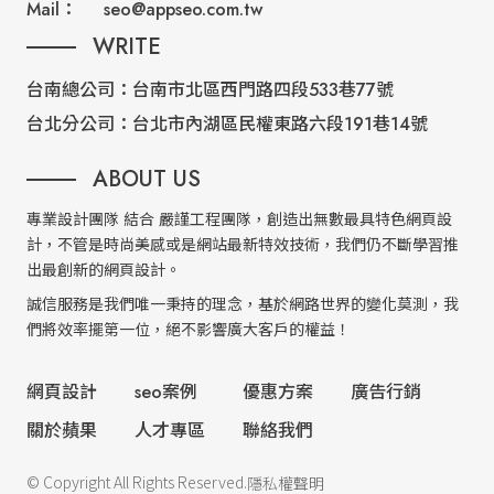
Mail：
seo@appseo.com.tw
WRITE
台南總公司：
台南市北區西門路四段533巷77號
台北分公司：
台北市內湖區民權東路六段191巷14號
ABOUT US
專業設計團隊 結合 嚴謹工程團隊，創造出無數最具特色網頁設
計，不管是時尚美感或是網站最新特效技術，我們仍不斷學習推
出最創新的網頁設計。
誠信服務是我們唯一秉持的理念，基於網路世界的變化莫測，我
們將效率擺第一位，絕不影響廣大客戶的權益！
網頁設計
seo案例
優惠方案
廣告行銷
關於蘋果
人才專區
聯絡我們
© Copyright All Rights Reserved.
隱私權聲明