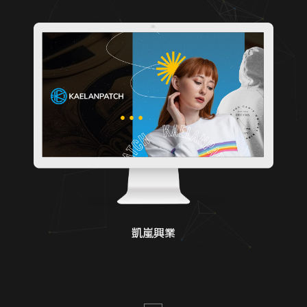
關於蘋果
RWD 校園官網改版
幼兒園／私校形象網站
RWD 購物車設計
符合醫療法規網頁
國際化企業官網設計
高轉換電商官網
金流物流一站式整合
補習班招生官網實績
機械設備展示方案
形象官網開發方案
在地服務 SEO 佈局
客製化電商功能
凱嵐興業