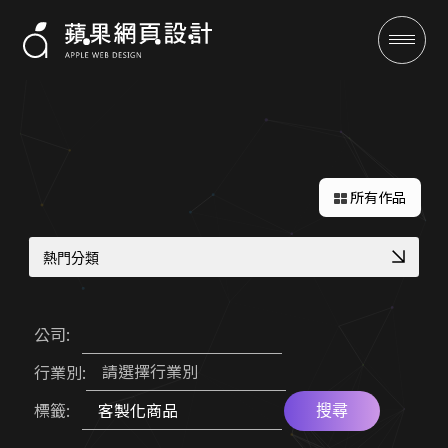
成功案例
所有作品
熱門分類
高質感視覺設計案例
教育機構資訊公開網
公司:
CIS 視覺識別整合
工業品牌 SEO 優化
全域行銷
請選擇行業別
行業別:
企業品牌數位轉型
大學院所／系辦網頁設計
標籤:
品牌官網改版實績
服務業預約功能整合
搜尋
行銷專欄
專業作品集網頁設計
網路開店 SEO 策略