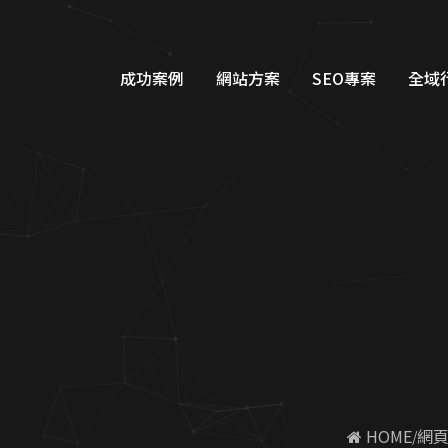
設計案例|蘋果網頁設計
成功案例
網站方案
SEO專案
全域
品牌形象網站設計
Googl
購物車網站設計
Google
教育網站設計
FB/IG
醫美醫療網站設計
Line
工業機具網站設計
Dcar
服務類別網站設計
一站式整
 HOME
網