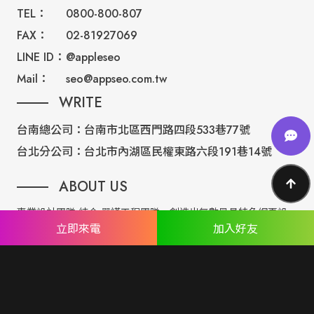
TEL：
0800-800-807
FAX：
02-81927069
LINE ID：
@appleseo
Mail：
seo@appseo.com.tw
WRITE
台南總公司：
台南市北區西門路四段533巷77號
台北分公司：
台北市內湖區民權東路六段191巷14號
ABOUT US
專業設計團隊 結合 嚴謹工程團隊，創造出無數最具特色網頁設
立即來電
加入好友
計，不管是時尚美感或是網站最新特效技術，我們仍不斷學習推
出最創新的網頁設計。
誠信服務是我們唯一秉持的理念，基於網路世界的變化莫測，我
們將效率擺第一位，絕不影響廣大客戶的權益！