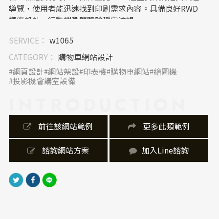
導覽，使用者能迅速找到印刷需求內容。具備良好RWD
響應設計，行動端瀏覽體驗穩定流暢。
SERVICE：
w1065
｜內容視覺表現，Banner 設計
首頁Banner以印刷成品或機台運作實景為主，搭配簡潔
CATEGORY：
購物車網站設計
標語凸顯「專業印刷 × 品質保證」。圖片解析度高、光
網頁設計
網站架設
印表機
購物車網站
繪圖機
影自然，呈現真實質感。內容頁以圖文並排方式展示產
投影機會議室設備
品，資訊分層明確，視覺比例平衡。
INTRODUCTION
｜網站製作，技術細節
網站具備完善的 RWD 響應式設計，能自動適應各種裝
 前往該網站範例
 更多此類範例
置顯示。SEO 架構良好，包含標題階層（H1~H3）明
確、圖片設有ALT屬性、關鍵字佈局合理。整體載入速
 諮詢網站方案
加入Line諮詢
度穩定、結構乾淨，有助搜尋引擎收錄與品牌曝光。