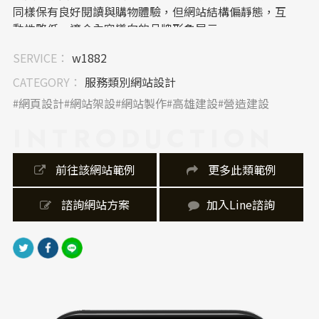
同樣保有良好閱讀與購物體驗，但網站結構偏靜態，互
動性略低，適合內容導向的品牌形象展示。
SERVICE：
w1882
｜內容視覺表現，Banner 設計
首頁 Banner 為全幅實景攝影搭配簡約文字，營造品牌
CATEGORY：
服務類別網站設計
調性。圖片主題集中在咖啡製程與產品細節，重視視覺
網頁設計
網站架設
網站製作
高雄建設
營造建設
敘事與情感連結。產品頁與內容區維持統一風格，強調
INTRODUCTION
質感、真實感與品牌哲學的延續性。
｜網站製作，技術細節
 前往該網站範例
 更多此類範例
網站採用 RWD 響應式設計，支援桌機與手機裝置。速
度穩定，具SSL安全憑證。前端設計簡約，無複雜動畫
 諮詢網站方案
加入Line諮詢
或特效，專注於內容呈現與品牌故事傳達。