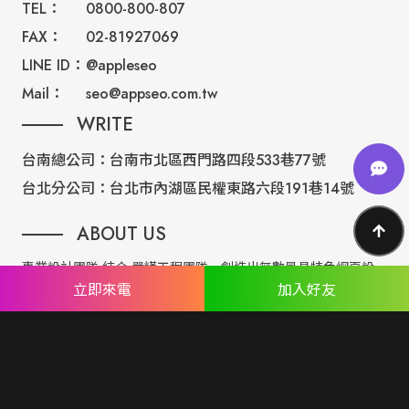
TEL：
0800-800-807
FAX：
02-81927069
LINE ID：
@appleseo
Mail：
seo@appseo.com.tw
WRITE
台南總公司：
台南市北區西門路四段533巷77號
台北分公司：
台北市內湖區民權東路六段191巷14號
ABOUT US
專業設計團隊 結合 嚴謹工程團隊，創造出無數最具特色網頁設
立即來電
加入好友
計，不管是時尚美感或是網站最新特效技術，我們仍不斷學習推
出最創新的網頁設計。
誠信服務是我們唯一秉持的理念，基於網路世界的變化莫測，我
們將效率擺第一位，絕不影響廣大客戶的權益！