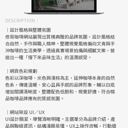
DESCRIPTION：
｜設計風格與整體氛圍
修易咖啡網站展現出質樸典雅的品牌氛圍，設計風格結
合自然、手作與職人精神。整體視覺風格偏向文青與手
沖咖啡的生活美學，透過真實場景拍攝與細膩文案，營
造出一種「慢下來品味生活」的溫潤感受。
｜網頁色彩規劃
色彩以深咖啡、米色與淺棕為主，延伸咖啡本身的自然
色系，傳達溫暖、安心且具手感的品牌形象。輔以白底
增加閱讀清晰度，整體配色低飽和、視覺舒適，符合精
品咖啡品牌應有的質感氛圍。
｜網站架設 UI／UX
UI設計簡潔，導覽清晰明確。主選單分為品牌介紹、產
品與聯絡資訊，結構淺顯易懂。UX上操作流暢，行動版