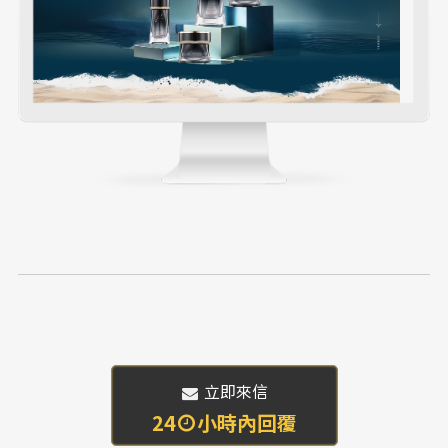
 立即來信
24
小時內回覆