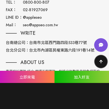
TEL：
0800-800-807
FAX：
02-81927069
LINE ID：
@appleseo
Mail：
seo@appseo.com.tw
WRITE
台南總公司：
台南市北區西門路四段533巷77號
台北分公司：
台北市內湖區民權東路六段191巷14號
ABOUT US
專業設計團隊 結合 嚴謹工程團隊，創造出無數最具特色網頁設
立即來電
加入好友
計，不管是時尚美感或是網站最新特效技術，我們仍不斷學習推
出最創新的網頁設計。
誠信服務是我們唯一秉持的理念，基於網路世界的變化莫測，我
們將效率擺第一位，絕不影響廣大客戶的權益！