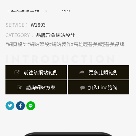
｜內容視覺表現，Banner 設計
首頁大圖 Banner 使用極具延展性的留白空間，搭配主
SERVICE：
W1893
視覺商品及海洋元素，增添沉浸式品牌體驗。細部視覺
運用柔焦海水紋理，呼應產品來源。
CATEGORY：
品牌形象網站設計
網頁設計
網站架設
網站製作
高雄輕醫美
輕醫美品牌
｜網站製作，技術細節
INTRODUCTION
網站採用響應式設計，確保在手機、平板、桌機皆完美
呈現。圖檔優化輕量化以縮短載入時間，並使用 CSS 動
態微互動強化質感，後台則以易於維護的 CMS 管理產
 前往該網站範例
 更多此類範例
品內容。
 諮詢網站方案
加入Line諮詢