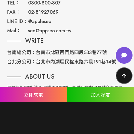
TEL：
0800-800-807
FAX：
02-81927069
LINE ID：
@appleseo
Mail：
seo@appseo.com.tw
WRITE
台南總公司：
台南市北區西門路四段533巷77號
台北分公司：
台北市內湖區民權東路六段191巷14號
ABOUT US
專業設計團隊 結合 嚴謹工程團隊，創造出無數最具特色網頁設
立即來電
加入好友
計，不管是時尚美感或是網站最新特效技術，我們仍不斷學習推
出最創新的網頁設計。
誠信服務是我們唯一秉持的理念，基於網路世界的變化莫測，我
們將效率擺第一位，絕不影響廣大客戶的權益！