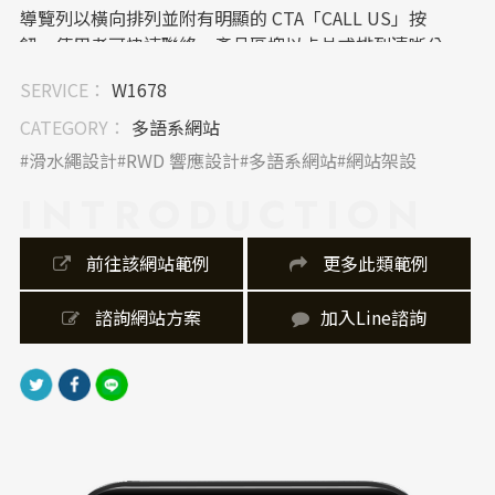
導覽列以橫向排列並附有明顯的 CTA「CALL US」按
鈕，使用者可快速聯絡。產品區塊以卡片式排列清晰分
類，並預留「ViewMore」延伸動作，引導進一步探
SERVICE：
W1678
索。整體結構簡潔不繁雜，提升使用者在網站中的探索
效率，是一個用心的網站架設作品。
CATEGORY：
多語系網站
滑水繩設計
RWD 響應設計
多語系網站
網站架設
｜內容視覺表現，banner 設計
INTRODUCTION
首頁主視覺以全版影片呈現強烈的沉浸感，搭配大字標
語展現品牌態度。產品展示採中置白底設計，使商品脫
 前往該網站範例
 更多此類範例
穎而出，視覺重點集中且一致性高，充分發揮網頁設計
的視覺溝通力。
 諮詢網站方案
加入Line諮詢
｜網站製作，技術細節
此網站在網站製作上導入 RWD 響應式設計，無論桌機
或手機皆保持一致性體驗。此外，右側固定「Menu」
與垂直版權資訊配置，展現設計細節的獨到巧思，同時