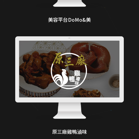
美容平台DoMo&美
原三廠雞鴨滷味