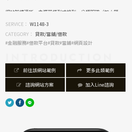
網站架構清晰，主選單橫列式排列，分類明確（如小額
借款、身分證借款等），使用者能快速找到所需服務。
SERVICE：
W1148-3
首頁分段導覽邏輯良好，自上而下從品牌精神、服務介
紹到問題解決，環環相扣，提升用戶互動率。
CATEGORY：
貸款/當舖/借款
金融服務
借款平台
貸款
當鋪
網頁設計
｜內容視覺表現，banner 設計
INTRODUCTION
圖片搭配生動人物與真實場景，降低金融議題的距離
感；重點文案運用強調字體與漸變設計，增強資訊傳達
 前往該網站範例
 更多此類範例
效率。icon風格一致，色彩統一，呈現網站製作的高完
成度與整體感。
 諮詢網站方案
加入Line諮詢
｜網站製作，技術細節
網站使用響應式設計，無論桌機或手機皆能良好瀏覽，
符合現代網站架設需求。動態滾動與區塊視差設計
（Parallax）提升用戶沉浸感。