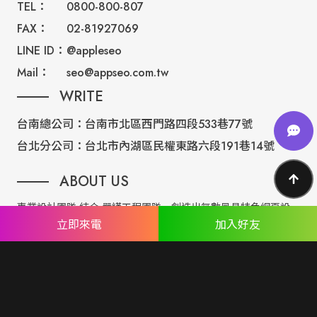
TEL：
0800-800-807
FAX：
02-81927069
LINE ID：
@appleseo
Mail：
seo@appseo.com.tw
WRITE
台南總公司：
台南市北區西門路四段533巷77號
台北分公司：
台北市內湖區民權東路六段191巷14號
ABOUT US
專業設計團隊 結合 嚴謹工程團隊，創造出無數最具特色網頁設
立即來電
加入好友
計，不管是時尚美感或是網站最新特效技術，我們仍不斷學習推
出最創新的網頁設計。
誠信服務是我們唯一秉持的理念，基於網路世界的變化莫測，我
們將效率擺第一位，絕不影響廣大客戶的權益！