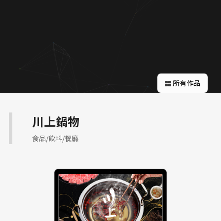
關於蘋果
所有作品
川上鍋物
食品/飲料/餐廳