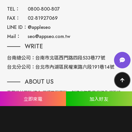
TEL：
0800-800-807
FAX：
02-81927069
LINE ID：
@appleseo
Mail：
seo@appseo.com.tw
WRITE
台南總公司：
台南市北區西門路四段533巷77號
台北分公司：
台北市內湖區民權東路六段191巷14號
ABOUT US
專業設計團隊 結合 嚴謹工程團隊，創造出無數最具特色網頁設
立即來電
加入好友
計，不管是時尚美感或是網站最新特效技術，我們仍不斷學習推
出最創新的網頁設計。
誠信服務是我們唯一秉持的理念，基於網路世界的變化莫測，我
們將效率擺第一位，絕不影響廣大客戶的權益！