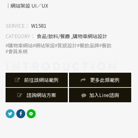
｜網站架設 UI／UX
網站採用單頁滑動設計，動線清晰，選單區塊固定於右
SERVICE：
W1581
上方，無論是了解品牌還是查看美味菜單、交通資訊，
都能快速直達。網站架設上重視行動裝置的操作便利，
CATEGORY：
食品/飲料/餐廳 ,購物車網站設計
讓消費者瀏覽流程自然、無斷點。
購物車網站
網站架設
質感設計
餐飲品牌
餐飲
會員系統
｜內容視覺表現，banner 設計
INTRODUCTION
食材拍攝呈現極具臨場感，運用蒸氣動畫與俯視構圖，
營造味覺與視覺的雙重引導。整體版面設計以「金色書
 前往該網站範例
 更多此類範例
法字體」與「垂直導覽文字」交錯，巧妙融合傳統與現
代美學，是極具辨識度的網站製作案例。
 諮詢網站方案
加入Line諮詢
｜網站製作，技術細節
網站使用 HTML5＋CSS3 技術打造，輔以 JavaScript
增添互動性。社群連結、會員專區與購物車功能，皆與