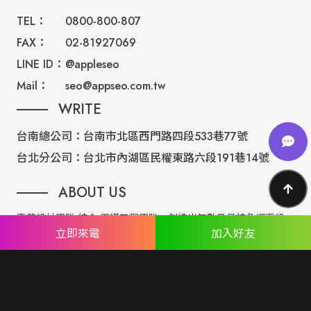
TEL：
0800-800-807
FAX：
02-81927069
LINE ID：
@appleseo
Mail：
seo@appseo.com.tw
WRITE
台南總公司：
台南市北區西門路四段533巷77號
台北分公司：
台北市內湖區民權東路六段191巷14號
ABOUT US
專業設計團隊 結合 嚴謹工程團隊，創造出無數最具特色網頁設
立即來電
加入好友
計，不管是時尚美感或是網站最新特效技術，我們仍不斷學習推
出最創新的網頁設計。
誠信服務是我們唯一秉持的理念，基於網路世界的變化莫測，我
們將效率擺第一位，絕不影響廣大客戶的權益！