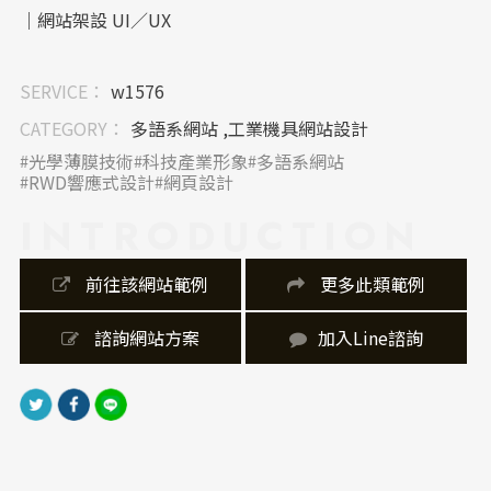
｜網站架設 UI／UX
網站架設以清晰的主選單搭配模組式版型呈現，從首頁
SERVICE：
w1576
即可快速掌握公司簡介、服務項目與最新消息，有效降
低使用者尋找資訊的成本。RWD 響應式設計確保在行動
CATEGORY：
多語系網站 ,工業機具網站設計
裝置上同樣擁有流暢體驗，顯示出網站製作時對跨平台
光學薄膜技術
科技產業形象
多語系網站
需求的重視。
RWD響應式設計
網頁設計
INTRODUCTION
｜內容視覺表現，banner 設計
首頁Banner選用實驗室操作圖，營造科技與專業氛圍，
 前往該網站範例
 更多此類範例
同時搭配微透明幾何圖層，提升整體質感。圖示設計簡
約、易辨識，讓複雜的服務項目一目了然，整體視覺呈
 諮詢網站方案
加入Line諮詢
現兼顧專業性與易讀性。
｜網站製作，技術細節
網站製作採RWD響應式設計，無論手機、平板或電腦皆