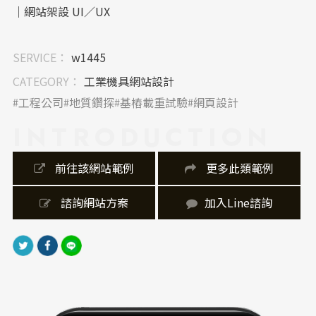
｜網站架設 UI／UX
在網站架設方面，採用了常見的橫向導覽列，方便使用
SERVICE：
w1445
者快速找到所需資訊。首頁重點展示核心服務項目，並
使用簡潔的圖文搭配，引導使用者深入了解。響應式網
CATEGORY：
工業機具網站設計
站製作的設計，確保在各種裝置上都能獲得最佳瀏覽體
工程公司
地質鑽探
基樁載重試驗
網頁設計
驗，提升使用者體驗。
INTRODUCTION
｜網站製作，技術細節
 前往該網站範例
 更多此類範例
網站採用了響應式網頁設計，能自動適應不同尺寸的螢
幕，提供一致的瀏覽體驗。在圖片的優化上，兼顧了清
 諮詢網站方案
加入Line諮詢
晰度和載入速度。此外，網站還加入了社群媒體連結，
方便使用者與公司互動。