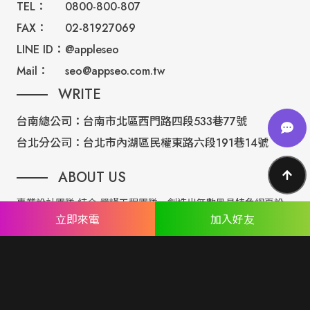
TEL：
0800-800-807
FAX：
02-81927069
LINE ID：
@appleseo
Mail：
seo@appseo.com.tw
WRITE
台南總公司：
台南市北區西門路四段533巷77號
台北分公司：
台北市內湖區民權東路六段191巷14號
ABOUT US
專業設計團隊 結合 嚴謹工程團隊，創造出無數最具特色網頁設
立即來電
加入好友
計，不管是時尚美感或是網站最新特效技術，我們仍不斷學習推
出最創新的網頁設計。
誠信服務是我們唯一秉持的理念，基於網路世界的變化莫測，我
們將效率擺第一位，絕不影響廣大客戶的權益！