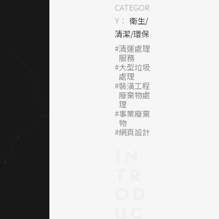
造出環
CATEGOR
保產業
Y：
衛生/
的現代
清潔/環保
形象。
清運處理
整體視
服務
覺風格
大型垃圾
處理
簡潔有
裝潢工程
力，搭
廢棄物處
配留白
理
設計，
事業廢棄
物
強調資
網頁設計
訊層級
與可讀
IN
性，呈
TR
現企業
的永續
OD
經營理
UC
念。