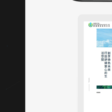
升整體
網站架
設的導
向邏輯
與便利
性。
｜內容
視覺表
現，
banner
設計
運用高
解析度
城市綠
意圖像
作為