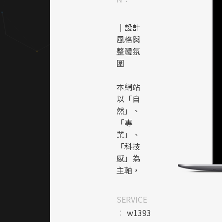
｜設計
風格與
整體氛
圍
本網站
以「自
然」、
「專
業」、
「科技
感」為
主軸，
結合城
市與綠
SERVICE
意的意
：
w1393
象，營