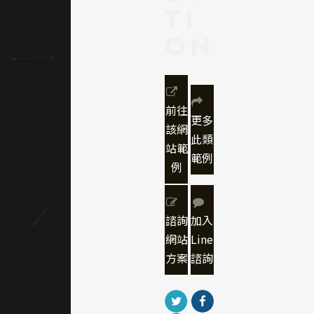
TI
｜網頁
色彩規
ON
劃
主色採
用象徵
前往
環境保
更多
該網
護的
此類
站範
「森林
範例
例
綠」，
搭配
「純白
底」與
諮詢
加入
點綴式
網站
Line
「深灰
方案
諮詢
字
體」，
營造出