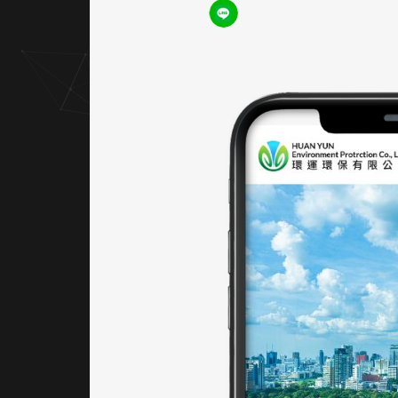
清爽、
自然又
穩重的
品牌形
象。配
色在手
機與桌
面版中
一致性
強，強
化視覺
記憶。
｜網站
架設 UI
／UX
網站架
構清