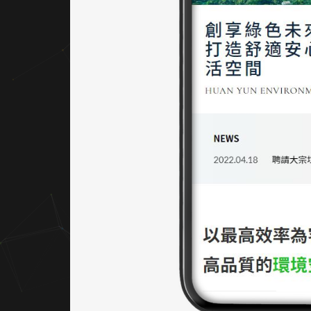
晰，首
頁快速
導覽導
向三大
核心服
務，搭
配簡潔
標籤式
主選單
設計，
有效提
升用戶
的搜尋
效率。
下方地
圖與聯
絡資訊
明確整
合，提