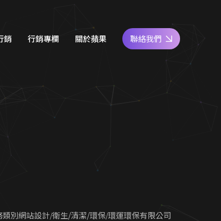
行銷
行銷專欄
關於蘋果
聯絡我們
e商家經營
網站設計知識
好評專區
關鍵字廣告
SEO優化地圖
人才專區
社群經營
社群經營技巧
員工福利
廣告行銷
關鍵字廣告秘笈
公益活動
d 廣告
Google 商家經營
合行銷
行銷教室
務類別網站設計
衛生/清潔/環保
環運環保有限公司