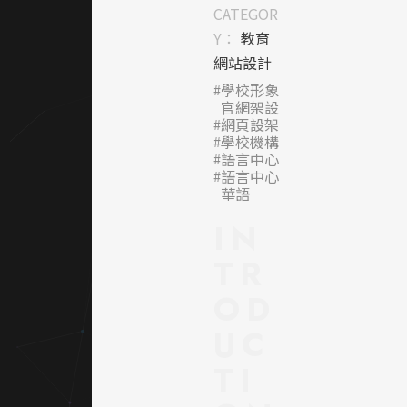
體口碑
CATEGOR
保證 豐
Y：
教育
富網頁
網站設計
設計經
學校形象
驗: 成
官網架設
大醫
網頁設架
學校機構
院、成
語言中心
功大
語言中心
學、清
華語
華、中
IN
央、東
海。案
TR
例點擊
OD
查看
UC
｜設計
TI
風格與
整體氛