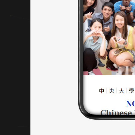
的學習
空間印
象。
｜網頁
色彩規
劃
主色選
用深藍
與亮
黃，象
徵穩重
與活
力，強
化信任
與教育
連結。
輔助色