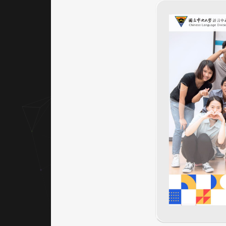
以紅色
與幾何
拼貼色
塊構
成，延
伸語言
多元性
與文化
融合，
並提升
版面活
潑度，
避免過
度嚴肅
的學術
形象。
｜網站