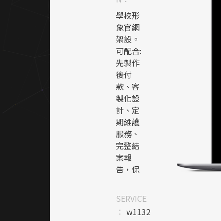
學校形
象官網
架設。
可配合:
先製作
後付
款、客
製化設
計、定
期維護
服務、
完整結
案報
告，保
證
100%
SERVICE
滿意。
：
w1132
知名團