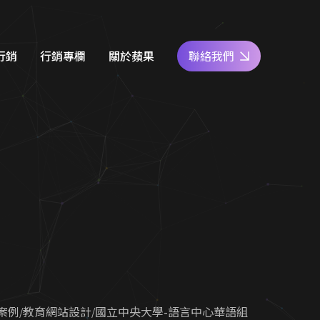
方案超值NT29,999元
行銷
行銷專欄
關於蘋果
聯絡我們
e商家經營
網站設計知識
好評專區
關鍵字廣告
SEO優化地圖
人才專區
社群經營
社群經營技巧
員工福利
廣告行銷
關鍵字廣告秘笈
公益活動
d 廣告
Google 商家經營
合行銷
行銷教室
案例
教育網站設計
國立中央大學-語言中心華語組