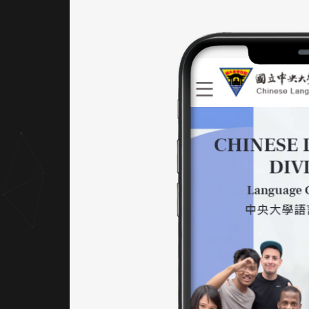
與文化
交流的
品牌形
象。畫
面氛圍
以大幅
人像照
片營造
親和
感，並
搭配幾
何圖形
呼應語
言多樣
性與學
術規範
性，塑
造現代
國際化