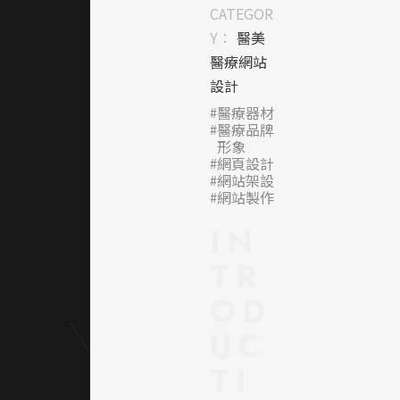
求，營
CATEGOR
造安心
Y：
醫美
可信的
醫療網站
品牌形
設計
象。畫
醫療器材
面中大
醫療品牌
量使用
形象
人物肖
網頁設計
網站架設
像（如
網站製作
醫師、
家庭
IN
等）提
TR
升情感
連結，
OD
使網站
UC
不僅傳
遞專
TI
業，更
有溫