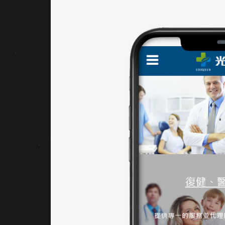
點綴，
用於品
牌
LOGO
與形象
圖中文
字上，
拉近與
使用者
的距離
並提升
視覺記
憶點。
｜網站
架設 UI
／UX
首頁結