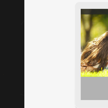
｜內容
視覺表
現，
banner
設計
首頁
banner
為網站
形象
圖，強
調企業
對家庭
健康的
承諾，
並以大
面積圖