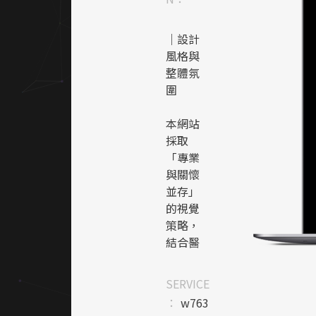
｜設計
風格與
整體氛
圍
本網站
採取
「專業
與關懷
並存」
的視覺
策略，
結合醫
療產業
特性與
SERVICE
溫暖人
：
w763
本訴