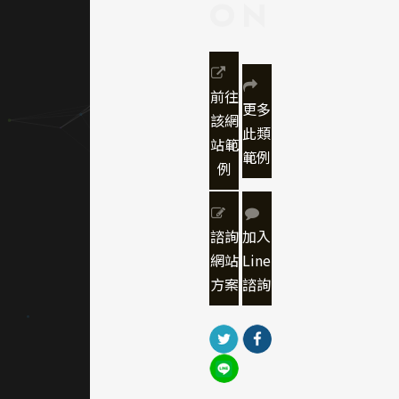
ON
度。
｜網頁
色彩規
前往
劃
更多
該網
此類
站範
主色選
範例
例
用沉穩
藍搭配
白底，
象徵醫
諮詢
加入
療專業
網站
Line
與理
方案
諮詢
性，並
輔以柔
和的綠
色與橘
色作為