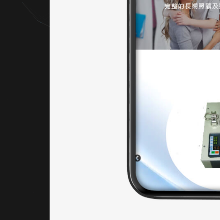
構清
楚，依
據使用
者行為
進行模
組劃
分，如
分類導
覽（醫
療器
材、復
健、光
療等）
方便快
速進入
產品內
容，提
升瀏覽
效率。