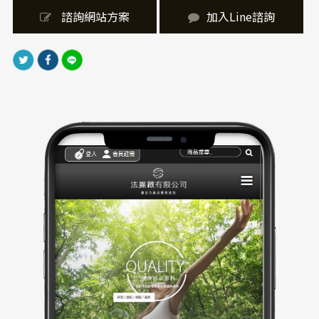
代表研發、創新、樂觀與服務等品牌核心價值。
 諮詢網站方案
加入Line諮詢
｜網站製作，技術細節
網站製作採RWD響應式設計，無論手機、平板或電腦皆
能完美適配。