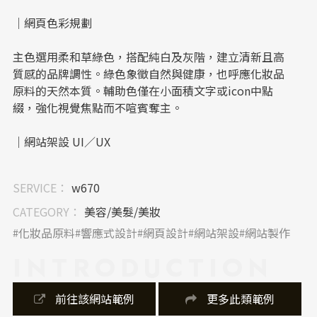
｜網頁色彩規劃
主色選用柔和草綠色，搭配純白及灰階，建立清新且高
質感的品牌調性。綠色象徵自然與健康，也呼應化妝品
原料的天然本質。輔助色僅在小面積文字或icon中點
綴，強化視覺焦點而不喧賓奪主。
｜網站架設 UI／UX
網站採用上下結構分明的區塊設計，並以行動裝置優先
SERVICE：
w670
設計為導向，確保在手機上亦有流暢瀏覽體驗。導覽列
功能清晰，包含產品介紹、最新消息、會員專區與聯絡
CATEGORY：
美容/美髮/美妝
資訊，符合企業官網架構邏輯，提升使用者操作效率。
化妝品原料
響應式設計
網頁設計
網站架設
網站製作
INTRODUCTION
｜內容視覺表現，banner 設計
banner 使用高品質照片作為視覺焦點，搭配自然光與景
 前往該網站範例
 更多此類範例
深效果呈現品牌溫潤感。Icon 插圖設計簡約有力，分別