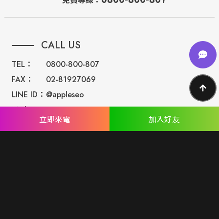
CALL US
TEL：
0800-800-807
FAX：
02-81927069
LINE ID：
@appleseo
Mail：
seo@appseo.com.tw
立即來電
加入好友
WRITE
台南總公司：
台南市北區西門路四段533巷77號
台北分公司：
台北市內湖區民權東路六段191巷14號
ABOUT US
專業設計團隊 結合 嚴謹工程團隊，創造出無數最具特色網頁設
計，不管是時尚美感或是網站最新特效技術，我們仍不斷學習推