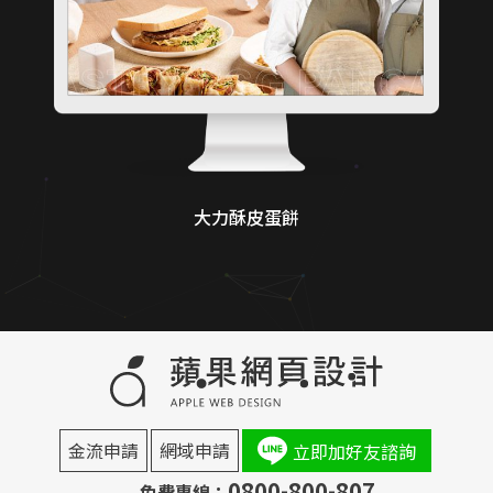
大力酥皮蛋餅
金流申請
網域申請
立即加好友諮詢
0800-800-807
免費專線：