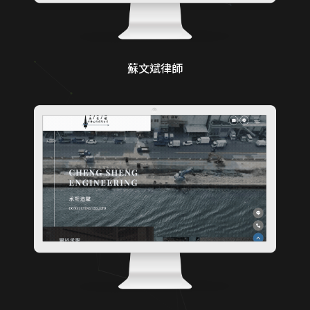
蘇文斌律師