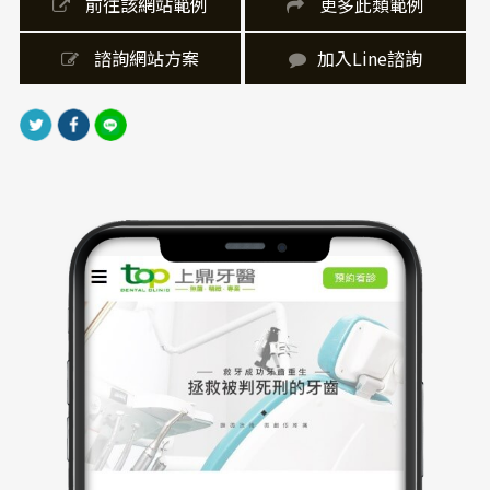
實畫面，強化情境感。使用大量圖像搭配文字，降低閱
 前往該網站範例
 更多此類範例
讀負擔，提升網站互動性與停留時間。
 諮詢網站方案
加入Line諮詢
｜網站製作，技術細節
網站架設採用響應式網頁設計（RWD），無論手機或桌
機顯示皆自動優化排版，提升整體瀏覽體驗。網站架設
整合Google Map、Facebook、預約表單等功能，提升
整體實用性與互動性。