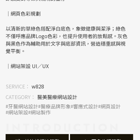
｜網頁色彩規劃
以清新的草綠色搭配淨白底色，象徵健康與潔淨；綠色
不僅呼應品牌Logo色彩，也提升使用者的放鬆感。灰色
與黑色作為輔助用於文字與底部資訊，營造穩重感與視
覺平衡。
｜網站架設 UI／UX
網站架構清晰，首頁資訊分區明確：從醫師團隊、診療
SERVICE：
w828
時間到專業設備一目了然，無須多餘操作即可獲得所需
資訊。無論手機或桌機版本皆保留一致性，使用者體驗
CATEGORY：
醫美醫療網站設計
流暢、直覺。
牙醫網站設計
醫療品牌形象
響應式設計
網頁設計
網站架設
網站製作
｜內容視覺表現，banner 設計
INTRODUCTION
banner首頁圖選用齒模操作、病患笑容、診療過程等真