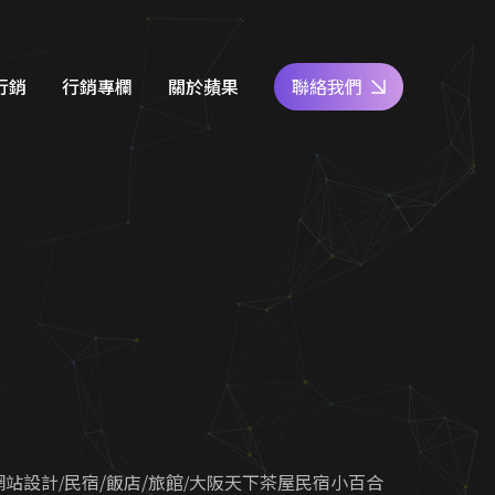
保證有訂單
行銷
行銷專欄
關於蘋果
聯絡我們
e商家經營
網站設計知識
好評專區
關鍵字廣告
SEO優化地圖
人才專區
社群經營
社群經營技巧
員工福利
廣告行銷
關鍵字廣告秘笈
公益活動
d 廣告
Google 商家經營
合行銷
行銷教室
網站設計
民宿/飯店/旅館
大阪天下茶屋民宿小百合