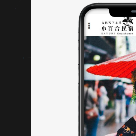
色彩規
劃
整體配
色以
「淺米
白」與
「墨
黑」為
主色，
呼應日
本傳統
建築的
自然與
克制，
再以
「暗
紅」作
為輔色