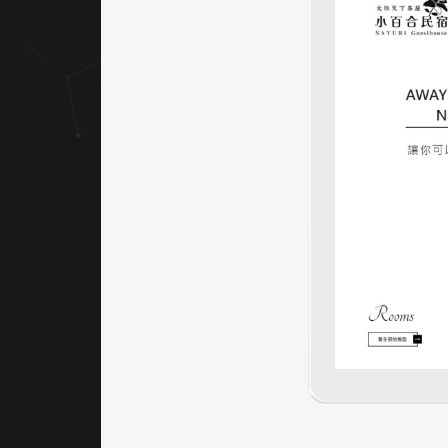
與導引
效率。
｜網站
架設 UI
／UX
網站架
構上清
楚區分
不同民
宿品牌
（小百
合、天
下茶
屋、阿
倍
野），