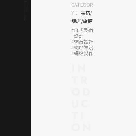
網頁語
CATEGOR
彙，營
Y：
民宿/
造溫潤
飯店/旅館
雅致的
日式民宿
氛圍。
設計
視覺上
網頁設計
網站架設
大量採
網站製作
用文化
意象強
IN
烈的元
TR
素，如
鳥居、
OD
和服與
手寫字
UC
體，使
TI
訪客一
眼即能
ON
感受到
品牌文