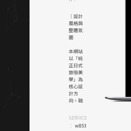
｜設計
風格與
整體氛
圍
本網站
以「純
正日式
旅宿美
學」為
核心設
計方
向，融
合日本
傳統文
SERVICE
化與現
：
w853
代簡約