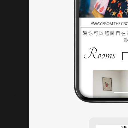
點綴於
重要區
塊（如
banner
、標
題、滑
鼠
hover
），強
化視覺
層次
感。此
配色策
略使畫
面不僅
典雅，
也維持
優良的
閱讀性