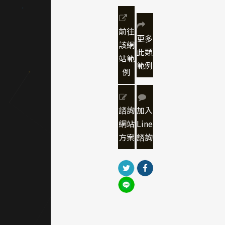
化深
度。網
前往
站以情
更多
該網
境帶入
此類
站範
的方式
範例
進行導
例
引，從
首頁進
入彷彿
諮詢
加入
穿梭在
網站
Line
日本街
方案
諮詢
道與旅
館之
間，極
具沉浸
感。
｜網頁