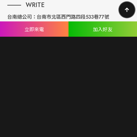
WRITE
台南總公司：
台南市北區西門路四段533巷77號
台北分公司：
台北市內湖區民權東路六段191巷14號
立即來電
加入好友
ABOUT US
專業設計團隊 結合 嚴謹工程團隊，創造出無數最具特色網頁設
計，不管是時尚美感或是網站最新特效技術，我們仍不斷學習推
出最創新的網頁設計。
誠信服務是我們唯一秉持的理念，基於網路世界的變化莫測，我
們將效率擺第一位，絕不影響廣大客戶的權益！
網頁設計
seo案例
優惠方案
廣告行銷
關於蘋果
人才專區
聯絡我們
© Copyright All Rights Reserved.
隱私權聲明