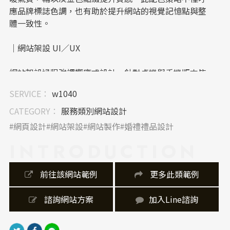
應品牌標誌色調，也有助於提升網站的視覺記憶點與整
體一致性。
｜網站架設 UI／UX
網站架設過程強調響應式設計，針對桌機與手機版本皆
做了細膩優化，保留高可讀性並確保操作流程順暢。導
SERVICE：
w1040
航列簡潔明瞭，聯絡表單置中設計搭配地圖，提供使用
者即時與品牌互動的便利性。
CATEGORY：
服務類別網站設計
網頁設計
網站架設
網站製作
婚禮禮品設計
｜內容視覺表現，banner 設計
INTRODUCTION
首頁 banner 為網站形象的第一印象，運用高解析實景
照（切蛋糕瞬間）象徵愛的開始。標語“Love
 前往該網站範例
 更多此類範例
Forever”結合品牌理念，搭配淡色系漸層與光斑特
效，使情感溫度透過影像與字體共構傳遞。
 諮詢網站方案
加入Line諮詢
｜網站製作，技術細節