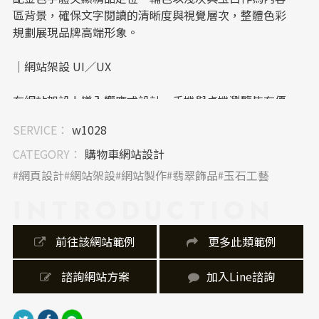
區背景，確保文字閱讀的清晰度與視覺層次，整體色彩
規劃展現品牌高端形象。
｜網站架設 UI／UX
在網站架設上導入響應式設計，手機與桌機瀏覽皆有優
化呈現，提升使用者的瀏覽體驗。UI設計採簡潔導向，
SERVICE：
w1028
主選單固定於頁首，分類明確，購物或資訊瀏覽動線清
晰，符合現代使用者行為。
CATEGORY：
購物車網站設計
網頁設計
網站架設
網站製作
翡翠飾品
玉石工藝
｜內容視覺表現，banner 設計
INTRODUCTION
首頁 banner 運用景深與柔光手法拍攝高質感玉飾，並
結合「ELEGANT ONLY BEAUTIFUL」等品牌語言，傳
 前往該網站範例
 更多此類範例
達產品價值與設計理念。排版留有適度空間，強化主視
覺聚焦，提升整體藝術感。
 諮詢網站方案
加入Line諮詢
｜網站製作，技術細節