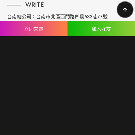
WRITE
台南總公司：
台南市北區西門路四段533巷77號
台北分公司：
台北市內湖區民權東路六段191巷14號
立即來電
加入好友
ABOUT US
專業設計團隊 結合 嚴謹工程團隊，創造出無數最具特色網頁設
計，不管是時尚美感或是網站最新特效技術，我們仍不斷學習推
出最創新的網頁設計。
誠信服務是我們唯一秉持的理念，基於網路世界的變化莫測，我
們將效率擺第一位，絕不影響廣大客戶的權益！
網頁設計
seo案例
優惠方案
廣告行銷
關於蘋果
人才專區
聯絡我們
© Copyright All Rights Reserved.
隱私權聲明