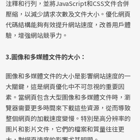
注釋和行列，並將JavaScript和CSS文件合併
壓縮，以減少請求次數及文件大小。優化網頁
代碼結構能夠有效提升網站速度，改善用戶體
驗，增強網站競爭力。
3.圖像和多媒體文件的大小：
圖像和多媒體文件的大小是影響網站速度的一
大關鍵，這是網頁優化中不可忽視的重要因
素。當網頁包含大型圖像和多媒體文件時，瀏
覽器需要更多時間來下載這些資源，從而導致
整個網頁的加載速度變慢。特別是高分辨率的
圖片和影片文件，它們的檔案和質量往往更
大，對網頁速度的影響尤其明顯。