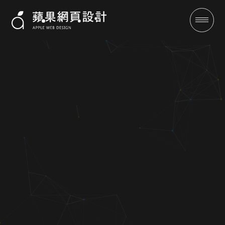
成功案例
全域行銷
行銷專欄