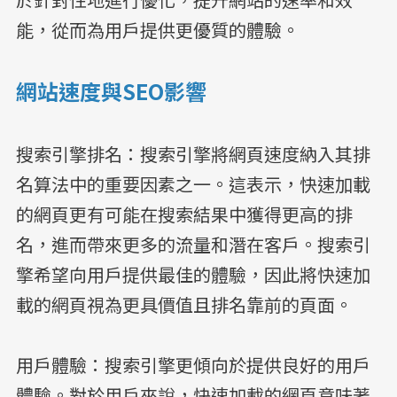
能，從而為用戶提供更優質的體驗。
網站速度與SEO影響
搜索引擎排名：搜索引擎將網頁速度納入其排
名算法中的重要因素之一。這表示，快速加載
的網頁更有可能在搜索結果中獲得更高的排
名，進而帶來更多的流量和潛在客戶。搜索引
擎希望向用戶提供最佳的體驗，因此將快速加
載的網頁視為更具價值且排名靠前的頁面。
用戶體驗：搜索引擎更傾向於提供良好的用戶
體驗。對於用戶來說，快速加載的網頁意味著