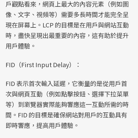
戶觀點看來，網頁上最大的內容元素（例如圖
像、文字、視頻等）需要多長時間才能完全呈
現在屏幕上。LCP 的目標是在用戶與網站互動
時，盡快呈現出最重要的內容，這有助於提升
用戶體驗。
FID（First Input Delay）：
FID 表示首次輸入延遲，它衡量的是從用戶首
次與網頁互動（例如點擊按鈕、選擇下拉菜單
等）到瀏覽器實際能夠響應這一互動所需的時
間。FID 的目標是確保網站對用戶的互動具有
即時響應，提高用戶體驗。