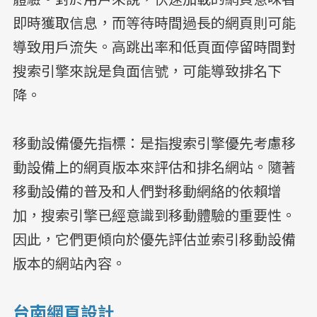
即時獲取信息，而等待時間過長的網頁則可能
導致用戶流失。高跳出率和低頁面停留時間對
搜索引擎來說是負面信號，可能導致排名下
降。
移動設備優先指標：是指搜索引擎優先考慮移
動設備上的網頁版本來評估和排名網站。隨著
移動設備的普及和人們對移動網絡的依賴增
加，搜索引擎已經意識到移動體驗的重要性。
因此，它們更傾向於優先評估並索引移動設備
版本的網站內容。
台南網頁設計