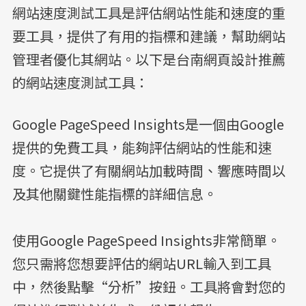
網站速度測試工具是評估網站性能和速度的重
要工具，提供了有用的指標和建議，幫助網站
管理者優化其網站。以下是台南網頁設計推薦
的網站速度測試工具：
Google PageSpeed Insights是一個由Google
提供的免費工具，能夠評估網站的性能和速
度。它提供了有關網站加載時間、響應時間以
及其他關鍵性能指標的詳細信息。
使用Google PageSpeed Insights非常簡單。
您只需將您想要評估的網站URL輸入到工具
中，然後點擊“分析”按鈕。工具將會對您的