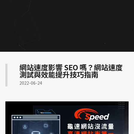
服務業預約功能整合
網路開店 SEO 策略
幼兒園／私校形象網站
在地服務 SEO 佈局
企業品牌數位轉型
RWD 校園官網改版
高信任感醫療網頁
診所品牌形象塑造
高轉換電商官網
中小企業官網
顧問與專業人士網頁
醫師個人品牌官網
網站速度影響 SEO 嗎？網站速度
國際化企業官網設計
形象官網開發方案
測試與效能提升技巧指南
機械設備展示方案
專業作品集網頁設計
2022-06-24
RWD 購物車設計
品牌官網改版實績
高質感視覺設計案例
CIS 視覺識別整合
補習班招生官網實績
教育機構資訊公開網