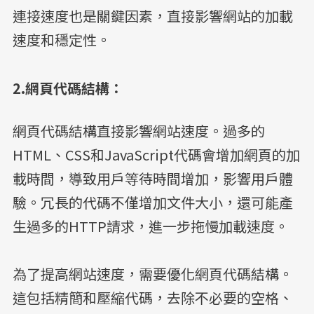
連接速度也是關鍵因素，直接影響網站的加載
速度和穩定性。
2.網頁代碼結構：
網頁代碼結構直接影響網站速度。過多的
HTML、CSS和JavaScript代碼會增加網頁的加
載時間，導致用戶等待時間增加，影響用戶體
驗。冗長的代碼不僅增加文件大小，還可能產
生過多的HTTP請求，進一步拖慢加載速度。
為了提高網站速度，需要優化網頁代碼結構。
這包括精簡和壓縮代碼，去除不必要的空格、