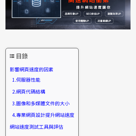
目錄
影響網頁速度的因素
1.伺服器性能
2.網頁代碼結構
3.圖像和多媒體文件的大小
4.專業網頁設計提升網站速度
網站速度測試工具與評估