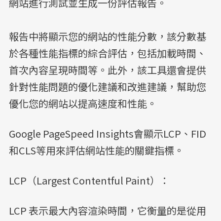
網站進行測試並生成一份評估報告。
報告中將顯示您的網站的性能分數，該分數基
於各種性能指標的綜合評估，包括加載時間、
首次內容呈現時間等。此外，該工具還會提供
針對性能問題的優化建議和改進建議，幫助您
優化您的網站以提高速度和性能。
Google PageSpeed Insights會顯示LCP、FID
和CLS等用來評估網站性能的關鍵指標。
LCP（Largest Contentful Paint）：
LCP 表示最大內容渲染時間，它衡量的是從用