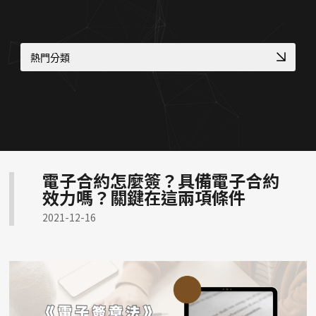
關於蘋果
熱門分類
教育機構資訊公開網
補習班招生官網實績
醫師個人品牌官網
專業作品集網頁設計
金流物流一站式整合
大學院所／系辦網頁設計
中小企業官網
工業品牌 SEO 優化
電子合約怎麼簽？具備電子合約
符合醫療法規網頁
RWD 購物車設計
效力嗎？關鍵在這兩項條件
形象官網開發方案
高質感視覺設計案例
2021-12-16
幼兒園／私校形象網站
國際化企業官網設計
企業品牌數位轉型
多語系全球化網站
顧問與專業人士網頁
RWD 校園官網改版
服務業預約功能整合
CIS 視覺識別整合