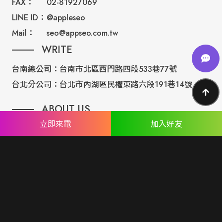
FAX：
02-81927069
LINE ID：
@appleseo
Mail：
seo@appseo.com.tw
WRITE
台南總公司：
台南市北區西門路四段533巷77號
台北分公司：
台北市內湖區民權東路六段191巷14號
ABOUT US
立即來電
加入好友
專業設計團隊 結合 嚴謹工程團隊，創造出無數最具特色網頁設
計，不管是時尚美感或是網站最新特效技術，我們仍不斷學習推
出最創新的網頁設計。
誠信服務是我們唯一秉持的理念，基於網路世界的變化莫測，我
們將效率擺第一位，絕不影響廣大客戶的權益！
網頁設計
seo案例
優惠方案
廣告行銷