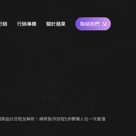
行銷
行銷專欄
關於蘋果
聯絡我們
e商家經營
網站設計知識
好評專區
關鍵字廣告
SEO優化地圖
人才專區
社群經營
社群經營技巧
員工福利
廣告行銷
關鍵字廣告秘笈
公益活動
d 廣告
Google 商家經營
合行銷
行銷教室
網頁設計流程全解析！網頁製作流程5步驟懶人包一次看懂