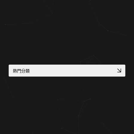
熱門分類
金流物流一站式整合
在地服務 SEO 佈局
高轉換電商官網
中小企業官網
形象官網開發方案
RWD 校園官網改版
工業品牌 SEO 優化
客製化電商功能
幼兒園／私校形象網站
高質感視覺設計案例