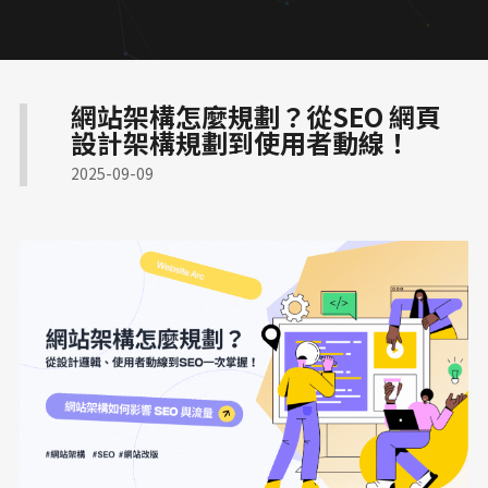
多語系全球化網站
網路開店 SEO 策略
顧問與專業人士網頁
專業作品集網頁設計
服務業預約功能整合
企業品牌數位轉型
網站架構怎麼規劃？從SEO 網頁
符合醫療法規網頁
品牌官網改版實績
設計架構規劃到使用者動線！
國際化企業官網設計
CIS 視覺識別整合
2025-09-09
高信任感醫療網頁
大學院所／系辦網頁設計