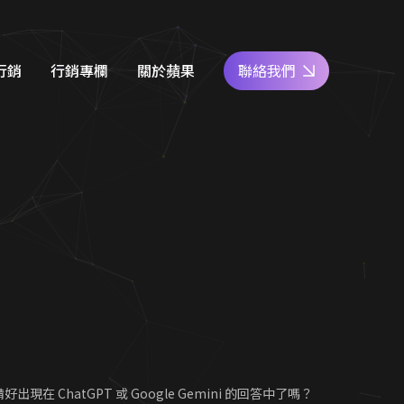
行銷
行銷專欄
關於蘋果
聯絡我們
e商家經營
網站設計知識
好評專區
關鍵字廣告
SEO優化地圖
人才專區
社群經營
社群經營技巧
員工福利
廣告行銷
關鍵字廣告秘笈
公益活動
d 廣告
Google 商家經營
合行銷
行銷教室
e Gemini 的回答中了嗎？-蘋果網
出現在 ChatGPT 或 Google Gemini 的回答中了嗎？