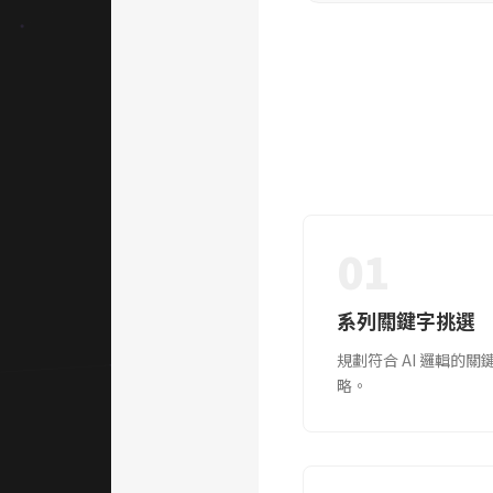
01
系列關鍵字挑選
規劃符合 AI 邏輯的關
略。