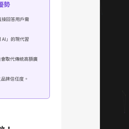
 優勢
，直接回答用戶需
 AI」的現代習
機會取代傳統高額廣
立品牌信任度。