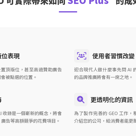
SEO Plus ⁺
EO 可實際帶來如同
的成
版位表現
使用者習慣改變
 收錄後置頂版位，甚至高過贊助廣告
迎合現代人做什麼事先問 AI 
個會被點選的位置。
的品牌推廣將會有一席之地。
海
更透明化的資訊
AI 收錄是一個嶄新的概念，將會
為了製作完善的 GEO 工作
ds 廣告等高額競爭的花費項目。
介紹您的公司，給消費者能更