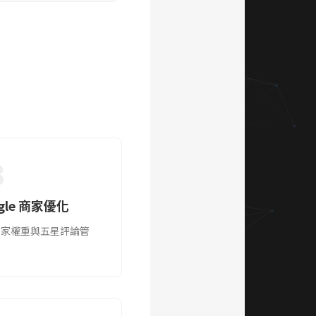
3
gle 商家優化
商家權重與五星評論管