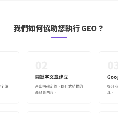
我們如何協助您執行 GEO？
02
0
關鍵字文章建立
Goo
鍵字策
產出明確定義、條列式結構的
提升
高品質內容。
理。