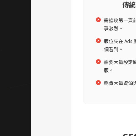
傳統
需搶攻第一頁前
爭激烈。
版位夾在 Ad
個看到。
需要大量設定
版。
耗費大量資源