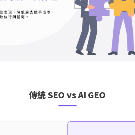
傳統 SEO vs AI GEO