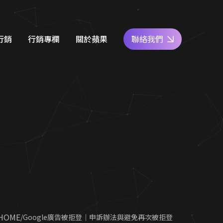
行銷
行銷專欄
關於蘋果
聯絡我們
e商家經營
網站設計知識
好評專區
關鍵字廣告
SEO優化地圖
人才專區
社群經營
社群經營技巧
員工福利
廣告行銷
關鍵字廣告秘笈
公益活動
d 廣告
Google 商家經營
合行銷
行銷教室
 HOME
Google廣告被拒登｜申訴辦法與避免再次被拒登