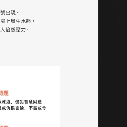
嘆號出現。
市場上風生水起，
讓人倍感壓力。