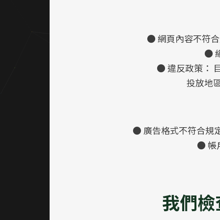
● 網頁內容不符
●
● 違反政策： 
投放地
● 廣告格式不符合規定
● 帳
我們檢